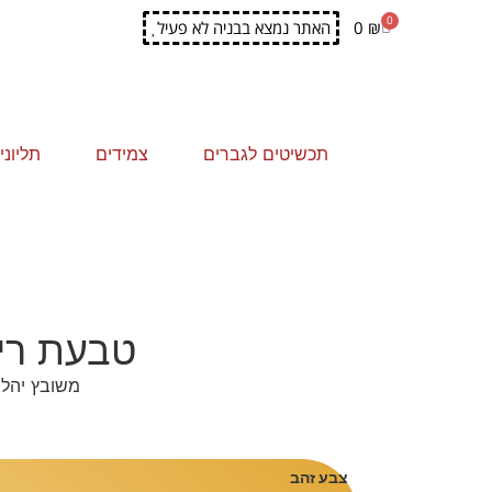
0
האתר נמצא בבניה לא פעיל
0
₪
|
תכשיטים לגברים
צמידים
תליונ
טבעת ריב
משובץ יהלומים,
צבע זהב