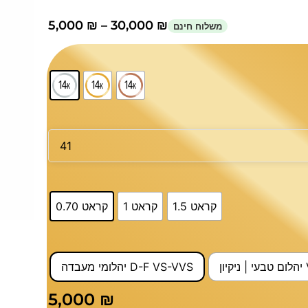
5,000
₪
–
30,000
₪
1.5 קראט
1 קראט
0.70 קראט
יהלומי מעבדה D-F VS-VVS
5,000
₪