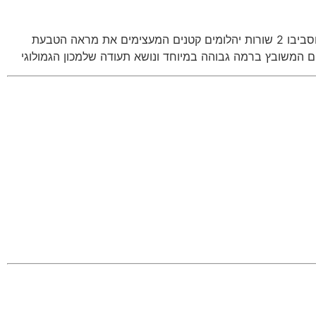
טבעת יהלומים 1.70 קראט אלגנטית יוקרתית למראה נסיכותי חזק ומרשים. משובצת ביהלום מרכזי בחיתוך אמרלד- יהלום וסביבו 2 שורות יהלומים קטנים המעצימים את מראה הטבעת